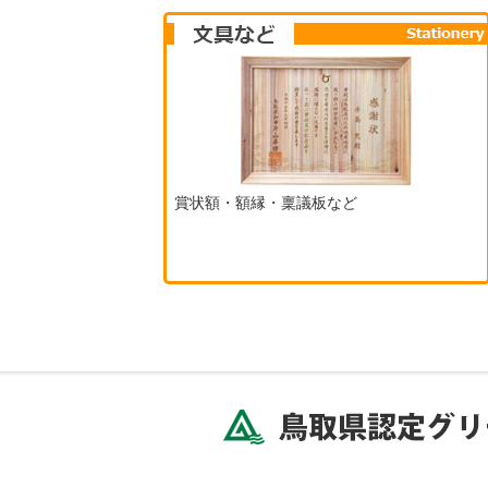
賞状額・額縁・稟議板など