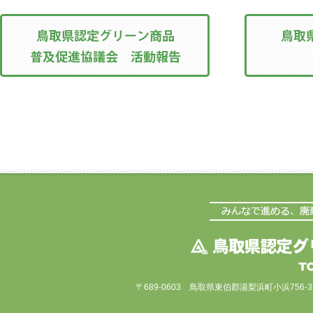
〒689-0603 鳥取県東伯郡湯梨浜町小浜756-3（株式